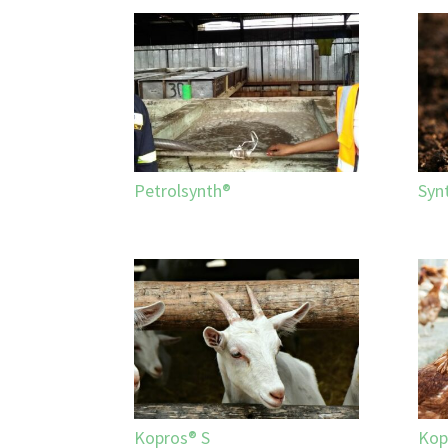
Petrolsynth®
Syn
Kopros® S
Kop