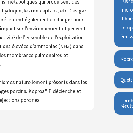
litièr
ions métaboliques qui produisent des
micro
lfhydrique, les mercaptans, etc. Ces gaz
d’hum
eprésentent également un danger pour
compo
n impact sur l’environnement et peuvent
émiss
tivité de l’ensemble de l’exploitation.
ations élevées d’ammoniac (NH3) dans
s des membranes pulmonaires et
Kopro
.
Quels 
ismes naturellement présents dans les
vages porcins. Kopros® P déclenche et
éjections porcines.
Combi
résult