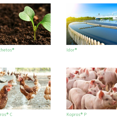
thetos®
Idor®
ros® C
Kopros® P